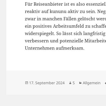
Für Reiseanbieter ist es also essenzie
reaktiv auf kununu aktiv zu sein. N
zwar in manchen Fällen gelöscht werde
ein positives Arbeitsumfeld zu schaff
widerspiegelt. So lässt sich langfrist
verbessern und potenzielle Mitarbeit
Unternehmen aufmerksam.
Veröffentlicht
Autor
Kategorien
17. September 2024
S
Allgemein
am