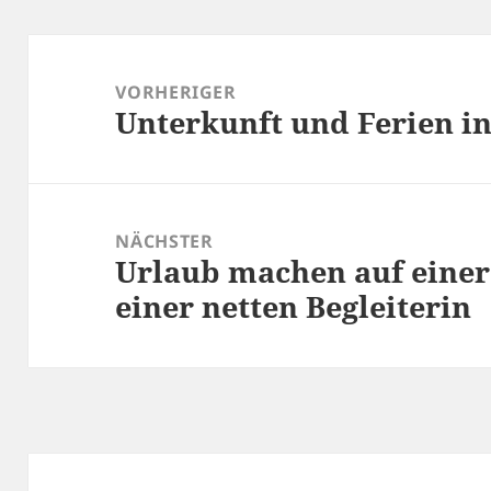
Beitragsnavigation
VORHERIGER
Unterkunft und Ferien i
Vorheriger
Beitrag:
NÄCHSTER
Urlaub machen auf einer
Nächster
einer netten Begleiterin
Beitrag: