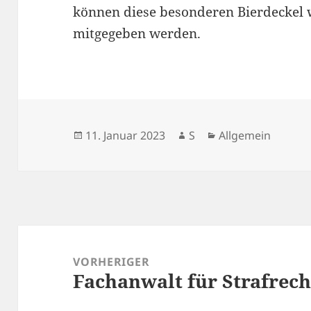
können diese besonderen Bierdeckel
mitgegeben werden.
Veröffentlicht
Autor
Kategorien
11. Januar 2023
S
Allgemein
am
Beitragsnavigation
VORHERIGER
Fachanwalt für Strafrecht
Vorheriger
Beitrag: