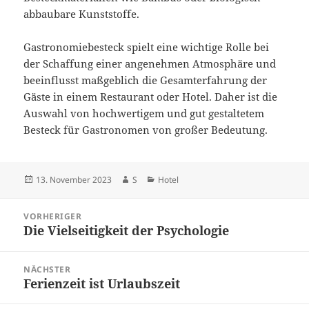
abbaubare Kunststoffe.
Gastronomiebesteck spielt eine wichtige Rolle bei
der Schaffung einer angenehmen Atmosphäre und
beeinflusst maßgeblich die Gesamterfahrung der
Gäste in einem Restaurant oder Hotel. Daher ist die
Auswahl von hochwertigem und gut gestaltetem
Besteck für Gastronomen von großer Bedeutung.
Veröffentlicht
Autor
Kategorien
13. November 2023
S
Hotel
am
Beitragsnavigation
VORHERIGER
Die Vielseitigkeit der Psychologie
Vorheriger
Beitrag:
NÄCHSTER
Ferienzeit ist Urlaubszeit
Nächster
Beitrag: