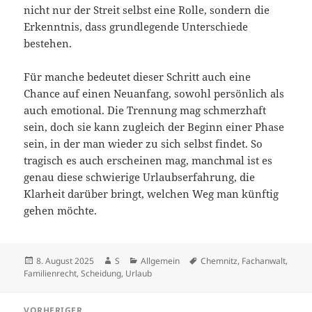
nicht nur der Streit selbst eine Rolle, sondern die
Erkenntnis, dass grundlegende Unterschiede
bestehen.
Für manche bedeutet dieser Schritt auch eine
Chance auf einen Neuanfang, sowohl persönlich als
auch emotional. Die Trennung mag schmerzhaft
sein, doch sie kann zugleich der Beginn einer Phase
sein, in der man wieder zu sich selbst findet. So
tragisch es auch erscheinen mag, manchmal ist es
genau diese schwierige Urlaubserfahrung, die
Klarheit darüber bringt, welchen Weg man künftig
gehen möchte.
Veröffentlicht
Autor
Kategorien
Schlagwörter
8. August 2025
S
Allgemein
Chemnitz
,
Fachanwalt
,
am
Familienrecht
,
Scheidung
,
Urlaub
Beitragsnavigation
VORHERIGER